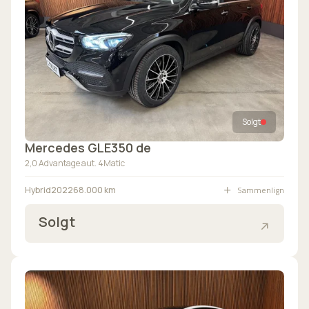
Solgt
Mercedes GLE350 de
2,0 Advantage aut. 4Matic
Sammenlign
Hybrid
2022
68.000 km
Solgt