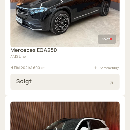
Solgt
Mercedes EQA250
AMG Line
Sammenlign
Elbil
2021
41.600 km
Solgt