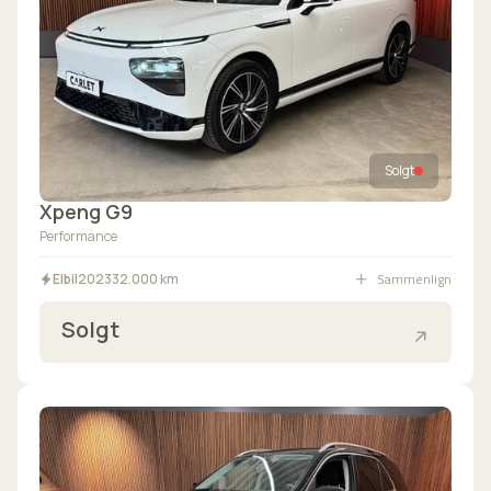
Solgt
Xpeng G9
Performance
Sammenlign
Elbil
2023
32.000 km
Solgt