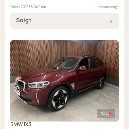
Sammenlign
Diesel
2019
58.000 km
Solgt
Solgt
BMW iX3