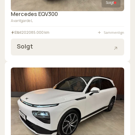
Solgt
Mercedes EQV300
Avantgarde L
Sammenlign
Elbil
2020
85.000 km
Solgt