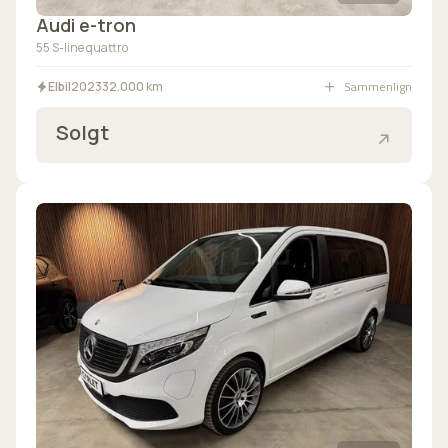
Audi e-tron
55 S-line quattro
Sammenlign
Elbil
2023
32.000 km
Solgt