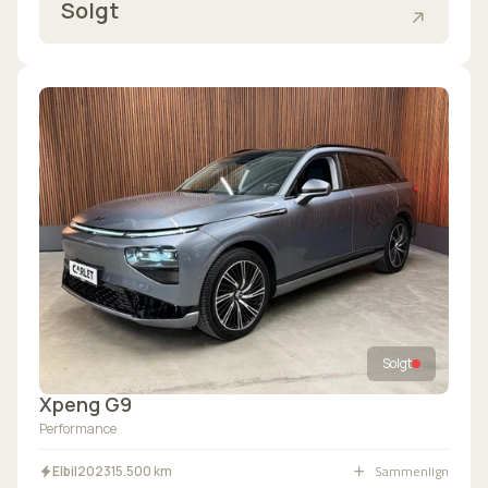
Solgt
Solgt
Xpeng G9
Performance
Sammenlign
Elbil
2023
15.500 km