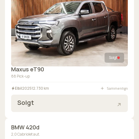
Solgt
Maxus eT90
88 Pick-up
Sammenlign
Elbil
2025
12.730 km
Solgt
Solgt
BMW 420d
2,0 Cabriolet aut.
Bilen er på vej ind