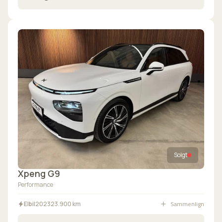
Solgt
Xpeng G9
Performance
Sammenlign
Elbil
2023
23.900 km