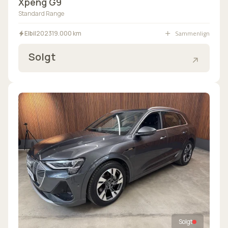
Xpeng G9
Standard Range
Sammenlign
Elbil
2023
19.000 km
Solgt
Solgt