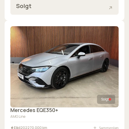
Solgt
Solgt
Mercedes EQE350+
AMG Line
Sammenlign
Elbil
2022
70.000 km