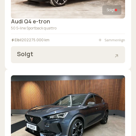
Solgt
Audi Q4 e-tron
50 S-line Sportback quattro
Sammenlign
Elbil
2022
75.000 km
Solgt