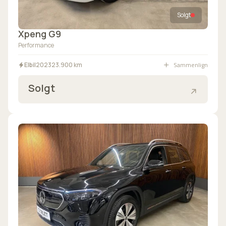
Solgt
Xpeng G9
Performance
Sammenlign
Elbil
2023
23.900 km
Solgt