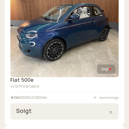
Solgt
Fiat 500e
42 la Prima Cabrio
Sammenlign
Elbil
2020
43.000 km
Solgt