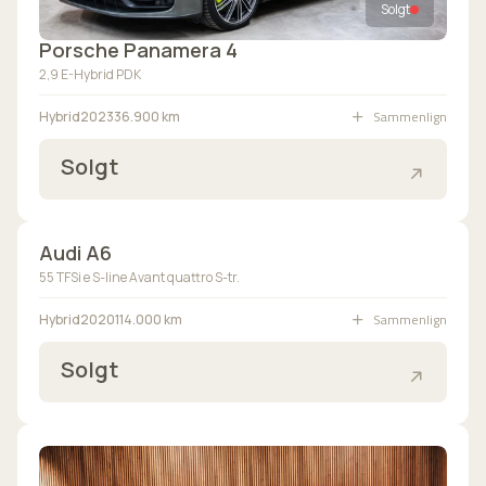
Solgt
Porsche Panamera 4
2,9 E-Hybrid PDK
Sammenlign
Hybrid
2023
36.900 km
Solgt
Solgt
Audi A6
55 TFSi e S-line Avant quattro S-tr.
Bilen er på vej ind
Sammenlign
Hybrid
2020
114.000 km
Solgt