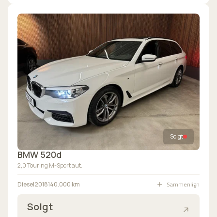
Solgt
BMW 520d
2,0 Touring M-Sport aut.
Sammenlign
Diesel
2018
140.000 km
Solgt