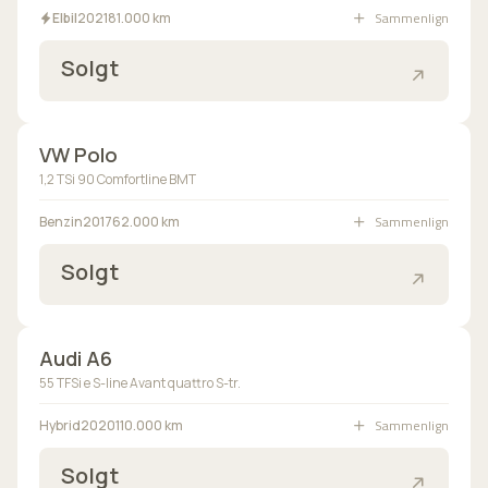
Sammenlign
Elbil
2021
81.000 km
Solgt
Solgt
VW Polo
1,2 TSi 90 Comfortline BMT
Bilen er på vej ind
Sammenlign
Benzin
2017
62.000 km
Solgt
Solgt
Audi A6
55 TFSi e S-line Avant quattro S-tr.
Bilen er på vej ind
Sammenlign
Hybrid
2020
110.000 km
Solgt