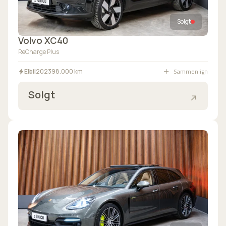
Solgt
Volvo XC40
ReCharge Plus
Sammenlign
Elbil
2023
98.000 km
Solgt