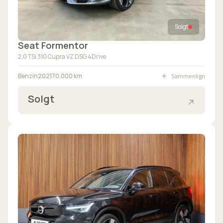
Solgt
Seat Formentor
2,0 TSi 310 Cupra VZ DSG 4Drive
Sammenlign
Benzin
2021
70.000 km
Solgt