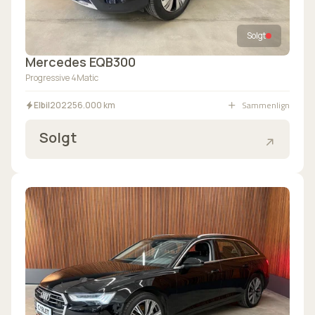
Solgt
Mercedes EQB300
Progressive 4Matic
Sammenlign
Elbil
2022
56.000 km
Solgt