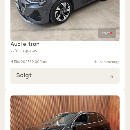
Solgt
Audi e-tron
55 S-line quattro
Sammenlign
Elbil
2023
32.000 km
Solgt