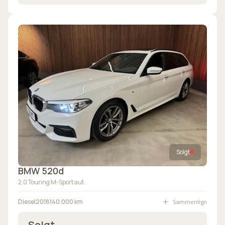
Solgt
BMW 520d
2,0 Touring M-Sport aut.
Sammenlign
Diesel
2018
140.000 km
Solgt