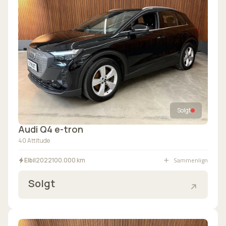
Solgt
Audi Q4 e-tron
40 Attitude
Sammenlign
Elbil
2022
100.000 km
Solgt