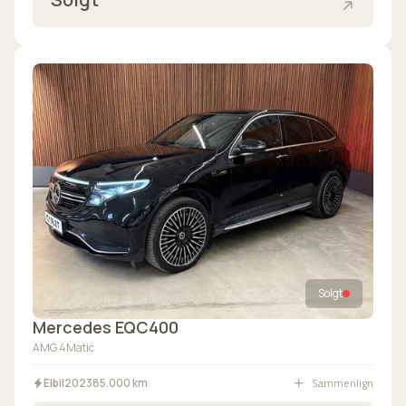
Solgt
Mercedes EQC400
AMG 4Matic
Sammenlign
Elbil
2023
85.000 km