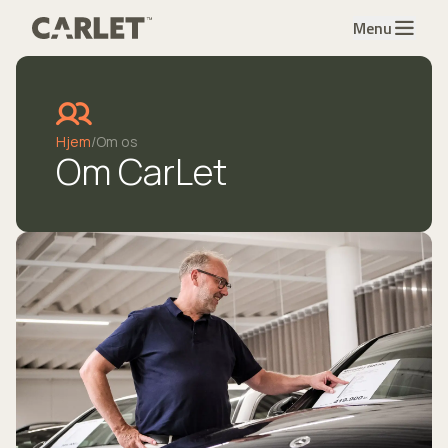
Menu
Hjem
/
Om os
Om CarLet