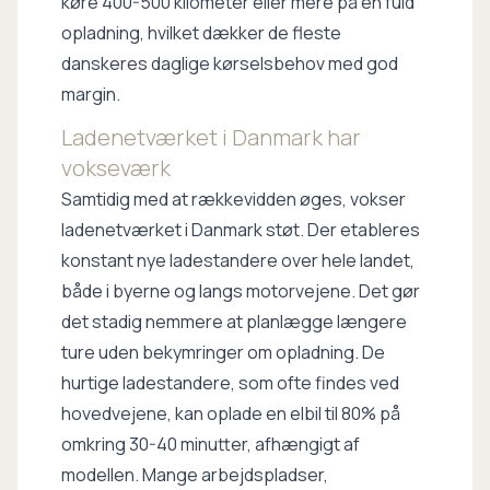
køre 400-500 kilometer eller mere på én fuld
opladning, hvilket dækker de fleste
danskeres daglige kørselsbehov med god
margin.
Ladenetværket i Danmark
har
vokseværk
Samtidig med at rækkevidden øges, vokser
ladenetværket i Danmark støt. Der etableres
konstant nye ladestandere over hele landet,
både i byerne og langs motorvejene. Det gør
det stadig nemmere at planlægge længere
ture uden bekymringer om opladning. De
hurtige ladestandere, som ofte findes ved
hovedvejene, kan oplade en elbil til 80% på
omkring 30-40 minutter, afhængigt af
modellen. Mange arbejdspladser,