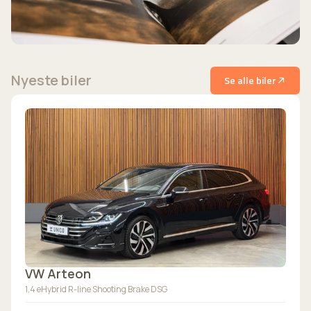
Nyeste biler
Se alle biler
VW Arteon
1,4 eHybrid R-line Shooting Brake DSG